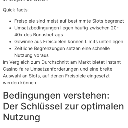
Quick facts:
Freispiele sind meist auf bestimmte Slots begrenzt
Umsatzbedingungen liegen häufig zwischen 20-
40x des Bonusbetrags
Gewinne aus Freispielen können Limits unterliegen
Zeitliche Begrenzungen setzen eine schnelle
Nutzung voraus
Im Vergleich zum Durchschnitt am Markt bietet Instant
Casino faire Umsatzanforderungen und eine breite
Auswahl an Slots, auf denen Freispiele eingesetzt
werden können.
Bedingungen verstehen:
Der Schlüssel zur optimalen
Nutzung