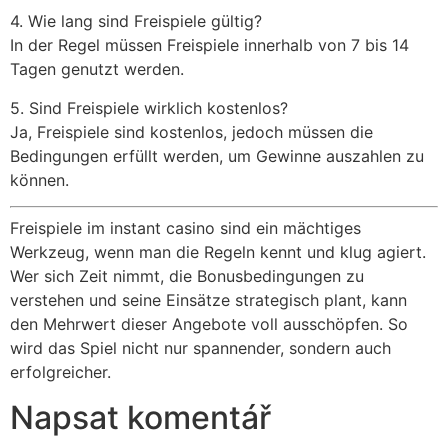
4. Wie lang sind Freispiele gültig?
In der Regel müssen Freispiele innerhalb von 7 bis 14
Tagen genutzt werden.
5. Sind Freispiele wirklich kostenlos?
Ja, Freispiele sind kostenlos, jedoch müssen die
Bedingungen erfüllt werden, um Gewinne auszahlen zu
können.
Freispiele im instant casino sind ein mächtiges
Werkzeug, wenn man die Regeln kennt und klug agiert.
Wer sich Zeit nimmt, die Bonusbedingungen zu
verstehen und seine Einsätze strategisch plant, kann
den Mehrwert dieser Angebote voll ausschöpfen. So
wird das Spiel nicht nur spannender, sondern auch
erfolgreicher.
Napsat komentář