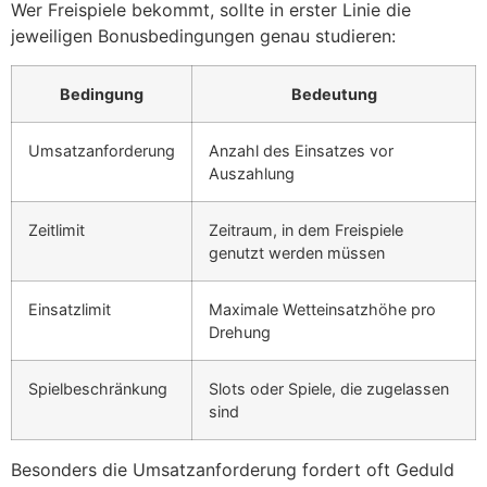
Wer Freispiele bekommt, sollte in erster Linie die
jeweiligen Bonusbedingungen genau studieren:
Bedingung
Bedeutung
Umsatzanforderung
Anzahl des Einsatzes vor
Auszahlung
Zeitlimit
Zeitraum, in dem Freispiele
genutzt werden müssen
Einsatzlimit
Maximale Wetteinsatzhöhe pro
Drehung
Spielbeschränkung
Slots oder Spiele, die zugelassen
sind
Besonders die Umsatzanforderung fordert oft Geduld