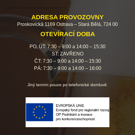
ADRESA PROVOZOVNY
Proskovická 1169 Ostrava – Stará Bělá, 724 00
OTEVÍRACÍ DOBA
PO, ÚT: 7:30 – 9:00 a 14:00 – 15:30
ST: ZAVŘENO
ČT: 7:30 – 9:00 a 14:00 – 15:30
PÁ: 7:30 – 9:00 a 14:00 – 16:00
Jiný termín pouze po telefonické domluvě.