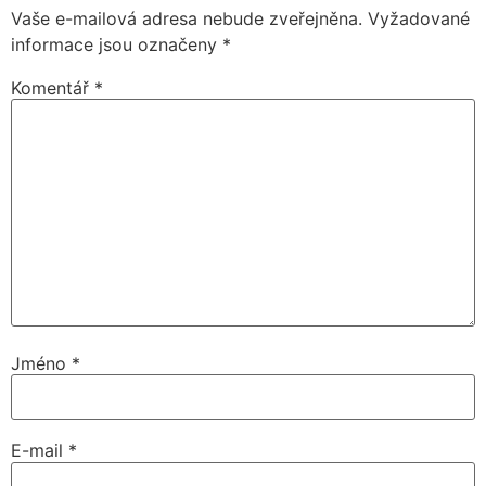
Vaše e-mailová adresa nebude zveřejněna.
Vyžadované
informace jsou označeny
*
Komentář
*
Jméno
*
E-mail
*