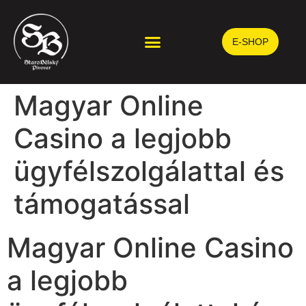
E-SHOP
Magyar Online
Casino a legjobb
ügyfélszolgálattal és
támogatással
Magyar Online Casino
a legjobb