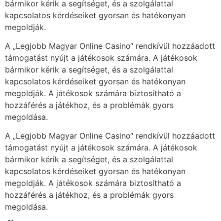
bármikor kérik a segítséget, és a szolgálattal
kapcsolatos kérdéseiket gyorsan és hatékonyan
megoldják.
A „Legjobb Magyar Online Casino“ rendkívül hozzáadott
támogatást nyújt a játékosok számára. A játékosok
bármikor kérik a segítséget, és a szolgálattal
kapcsolatos kérdéseiket gyorsan és hatékonyan
megoldják. A játékosok számára biztosítható a
hozzáférés a játékhoz, és a problémák gyors
megoldása.
A „Legjobb Magyar Online Casino“ rendkívül hozzáadott
támogatást nyújt a játékosok számára. A játékosok
bármikor kérik a segítséget, és a szolgálattal
kapcsolatos kérdéseiket gyorsan és hatékonyan
megoldják. A játékosok számára biztosítható a
hozzáférés a játékhoz, és a problémák gyors
megoldása.