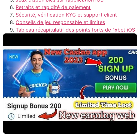
Retraits et rapidité de paiement
Sécurité, vérification KYC et support client
Conseils de jeu responsable et limites
Tableau récapitulatif des points forts de 1xbet iOS