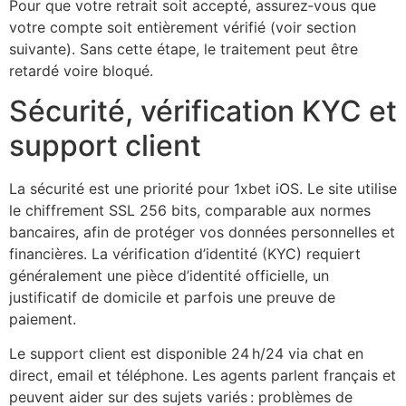
Pour que votre retrait soit accepté, assurez‑vous que
votre compte soit entièrement vérifié (voir section
suivante). Sans cette étape, le traitement peut être
retardé voire bloqué.
Sécurité, vérification KYC et
support client
La sécurité est une priorité pour 1xbet iOS. Le site utilise
le chiffrement SSL 256 bits, comparable aux normes
bancaires, afin de protéger vos données personnelles et
financières. La vérification d’identité (KYC) requiert
généralement une pièce d’identité officielle, un
justificatif de domicile et parfois une preuve de
paiement.
Le support client est disponible 24 h/24 via chat en
direct, email et téléphone. Les agents parlent français et
peuvent aider sur des sujets variés : problèmes de