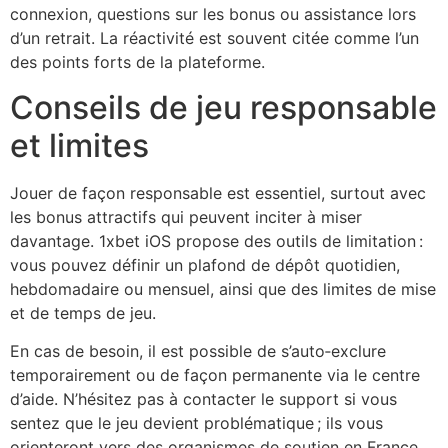
connexion, questions sur les bonus ou assistance lors
d’un retrait. La réactivité est souvent citée comme l’un
des points forts de la plateforme.
Conseils de jeu responsable
et limites
Jouer de façon responsable est essentiel, surtout avec
les bonus attractifs qui peuvent inciter à miser
davantage. 1xbet iOS propose des outils de limitation :
vous pouvez définir un plafond de dépôt quotidien,
hebdomadaire ou mensuel, ainsi que des limites de mise
et de temps de jeu.
En cas de besoin, il est possible de s’auto‑exclure
temporairement ou de façon permanente via le centre
d’aide. N’hésitez pas à contacter le support si vous
sentez que le jeu devient problématique ; ils vous
orienteront vers des organismes de soutien en France.