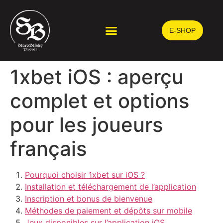
E-SHOP
1xbet iOS : aperçu
complet et options
pour les joueurs
français
Pourquoi choisir 1xbet sur iOS ?
Installation et téléchargement de l’application
Inscription et bonus de bienvenue
Méthodes de paiement et dépôts sur mobile
Jeux disponibles sur l’application iOS