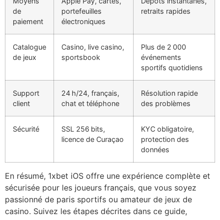
Moyens
Apple Pay, cartes,
Dépôts instantanés,
de
portefeuilles
retraits rapides
paiement
électroniques
Catalogue
Casino, live casino,
Plus de 2 000
de jeux
sportsbook
événements
sportifs quotidiens
Support
24 h/24, français,
Résolution rapide
client
chat et téléphone
des problèmes
Sécurité
SSL 256 bits,
KYC obligatoire,
licence de Curaçao
protection des
données
En résumé, 1xbet iOS offre une expérience complète et
sécurisée pour les joueurs français, que vous soyez
passionné de paris sportifs ou amateur de jeux de
casino. Suivez les étapes décrites dans ce guide,