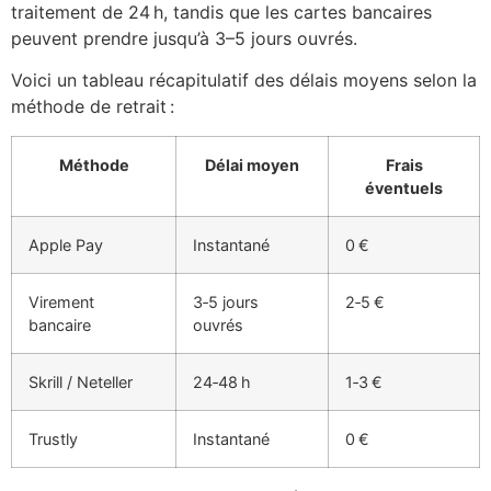
traitement de 24 h, tandis que les cartes bancaires
peuvent prendre jusqu’à 3–5 jours ouvrés.
Voici un tableau récapitulatif des délais moyens selon la
méthode de retrait :
Méthode
Délai moyen
Frais
éventuels
Apple Pay
Instantané
0 €
Virement
3‑5 jours
2‑5 €
bancaire
ouvrés
Skrill / Neteller
24‑48 h
1‑3 €
Trustly
Instantané
0 €