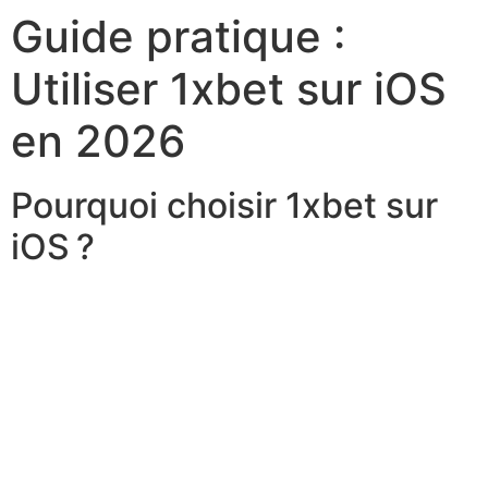
Guide pratique :
Utiliser 1xbet sur iOS
en 2026
Pourquoi choisir 1xbet sur
iOS ?